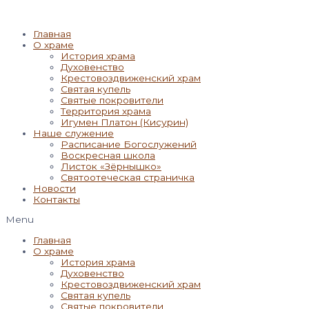
Главная
О храме
История храма
Духовенство
Крестовоздвиженский храм
Святая купель
Святые покровители
Территория храма
Игумен Платон (Кисурин)
Наше служение
Расписание Богослужений
Воскресная школа
Листок «Зёрнышко»
Святоотеческая страничка
Новости
Контакты
Menu
Главная
О храме
История храма
Духовенство
Крестовоздвиженский храм
Святая купель
Святые покровители