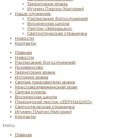
Территория храма
Игумен Платон (Кисурин)
Наше служение
Расписание Богослужений
Воскресная школа
Листок «Зёрнышко»
Святоотеческая страничка
Новости
Контакты
Главная
Новости
Расписание Богослужений
Духовенство
Территория храма
История храма
Святые покровители храма
Крестовоздвиженский храм
Святая купель
Воскресная школа
Приходской листок «ЗЁРНЫШКО»
Святоотеческая страничка
Игумен Платон (Кисурин)
Контакты
Menu
Главная