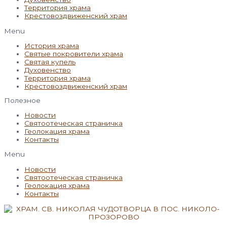
Территория храма
Крестовоздвиженский храм
Menu
История храма
Святые покровители храма
Святая купель
Духовенство
Территория храма
Крестовоздвиженский храм
Полезное
Новости
Святоотеческая страничка
Геолокация храма
Контакты
Menu
Новости
Святоотеческая страничка
Геолокация храма
Контакты