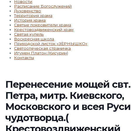
Новости
Расписание Богослужений
Духовенство
Территория храма
История храма
Святые покровители храма
Крестовоздвиженский храм
Святая купель
Воскресная школа
Приходской листок «ЗЁРНЫШКО»
Святоотеческая страничка
Игумен Платон (Кисурин)
Контакты
Перенесение мощей свт.
Петра, митр. Киевского,
Московского и всея Руси
чудотворца.(
Крестовоздвиженский