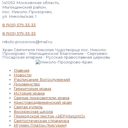
141052 Московская область,
Мытищинский район,
пос. Николо-Прозорово,
ул. Никольская, 1
8 (905) 579-33-33
8 (905) 579-33-33
nikolo-prozorovo@mail.ru
Храм Святителя Николая Чудотворца пос. Николо-
Прозорово • Мытищинское благочиние • Сергиево-
Посадская епархия • Русская православная церковь
Главная
Новости
Расписание Богослужений
Духовенство
Территория храма
История храма
Святые покровители храма
Крестовоздвиженский храм
Святая купель
Воскресная школа
Приходской листок «ЗЁРНЫШКО»
Святоотеческая страничка
Игумен Платон (Кисурин)