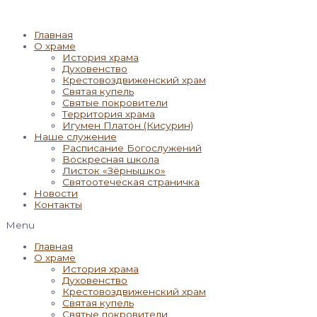
Главная
О храме
История храма
Духовенство
Крестовоздвиженский храм
Святая купель
Святые покровители
Территория храма
Игумен Платон (Кисурин)
Наше служение
Расписание Богослужений
Воскресная школа
Листок «Зёрнышко»
Святоотеческая страничка
Новости
Контакты
Menu
Главная
О храме
История храма
Духовенство
Крестовоздвиженский храм
Святая купель
Святые покровители