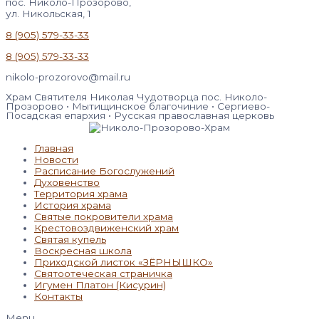
пос. Николо-Прозорово,
ул. Никольская, 1
8 (905) 579-33-33
8 (905) 579-33-33
nikolo-prozorovo@mail.ru
Храм Святителя Николая Чудотворца пос. Николо-
Прозорово • Мытищинское благочиние • Сергиево-
Посадская епархия • Русская православная церковь
Главная
Новости
Расписание Богослужений
Духовенство
Территория храма
История храма
Святые покровители храма
Крестовоздвиженский храм
Святая купель
Воскресная школа
Приходской листок «ЗЁРНЫШКО»
Святоотеческая страничка
Игумен Платон (Кисурин)
Контакты
Menu