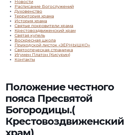
Новости
Расписание Богослужений
Духовенство
Территория храма
История храма
Святые покровители храма
Крестовоздвиженский храм
Святая купель
Воскресная школа
Приходской листок «ЗЁРНЫШКО»
Святоотеческая страничка
Игумен Платон (Кисурин)
Контакты
Положение честного
пояса Пресвятой
Богородицы.(
Крестовоздвиженский
храм)