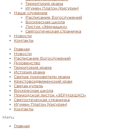
Территория храма
Игумен Платон (Кисурин)
Наше служение
Расписание Богослужений
Воскресная школа
Листок «Зёрнышко»
Святоотеческая страничка
Новости
Контакты
Главная
Новости
Расписание Богослужений
Духовенство
Территория храма
История храма
Святые покровители храма
Крестовоздвиженский храм
Святая купель
Воскресная школа
Приходской листок «ЗЁРНЫШКО»
Святоотеческая страничка
Игумен Платон (Кисурин)
Контакты
Menu
Главная