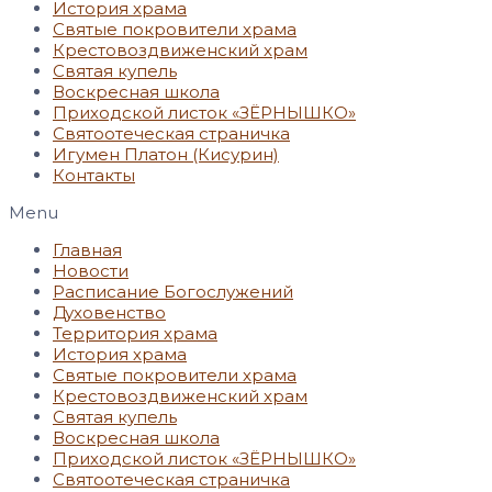
История храма
Святые покровители храма
Крестовоздвиженский храм
Святая купель
Воскресная школа
Приходской листок «ЗЁРНЫШКО»
Святоотеческая страничка
Игумен Платон (Кисурин)
Контакты
Menu
Главная
Новости
Расписание Богослужений
Духовенство
Территория храма
История храма
Святые покровители храма
Крестовоздвиженский храм
Святая купель
Воскресная школа
Приходской листок «ЗЁРНЫШКО»
Святоотеческая страничка