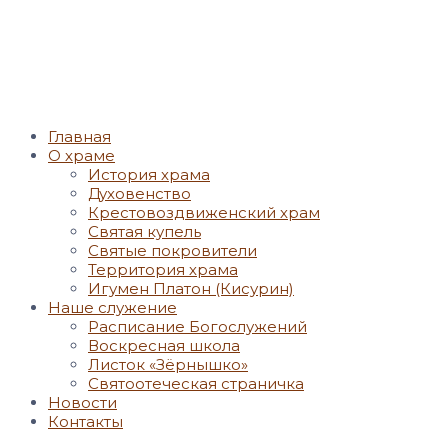
Главная
О храме
История храма
Духовенство
Крестовоздвиженский храм
Святая купель
Святые покровители
Территория храма
Игумен Платон (Кисурин)
Наше служение
Расписание Богослужений
Воскресная школа
Листок «Зёрнышко»
Святоотеческая страничка
Новости
Контакты