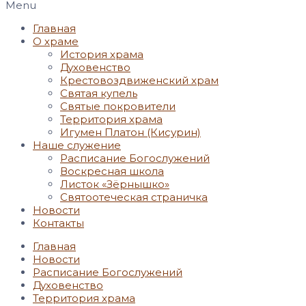
Menu
Главная
О храме
История храма
Духовенство
Крестовоздвиженский храм
Святая купель
Святые покровители
Территория храма
Игумен Платон (Кисурин)
Наше служение
Расписание Богослужений
Воскресная школа
Листок «Зёрнышко»
Святоотеческая страничка
Новости
Контакты
Главная
Новости
Расписание Богослужений
Духовенство
Территория храма