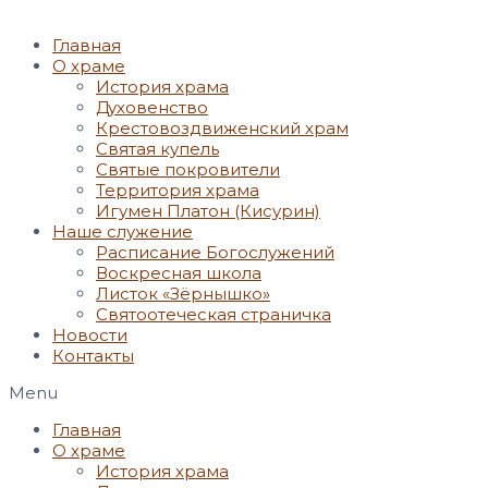
Главная
О храме
История храма
Духовенство
Крестовоздвиженский храм
Святая купель
Святые покровители
Территория храма
Игумен Платон (Кисурин)
Наше служение
Расписание Богослужений
Воскресная школа
Листок «Зёрнышко»
Святоотеческая страничка
Новости
Контакты
Menu
Главная
О храме
История храма