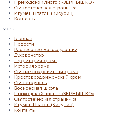
Приходской листок «ЗЁРНЫШКО»
Святоотеческая страничка
Игумен Платон (Кисурин)
Контакты
Menu
Главная
Новости
Расписание Богослужений
Духовенство
Территория храма
История храма
Святые покровители храма
Крестовоздвиженский храм
Святая купель
Воскресная школа
Приходской листок «ЗЁРНЫШКО»
Святоотеческая страничка
Игумен Платон (Кисурин)
Контакты