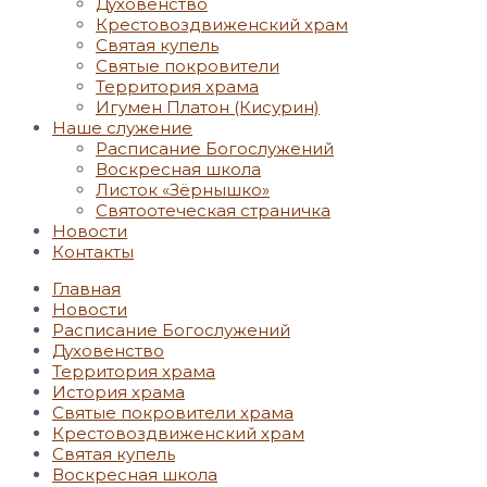
Духовенство
Крестовоздвиженский храм
Святая купель
Святые покровители
Территория храма
Игумен Платон (Кисурин)
Наше служение
Расписание Богослужений
Воскресная школа
Листок «Зёрнышко»
Святоотеческая страничка
Новости
Контакты
Главная
Новости
Расписание Богослужений
Духовенство
Территория храма
История храма
Святые покровители храма
Крестовоздвиженский храм
Святая купель
Воскресная школа