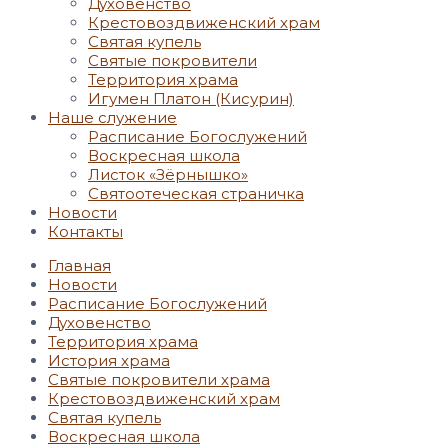
Духовенство
Крестовоздвиженский храм
Святая купель
Святые покровители
Территория храма
Игумен Платон (Кисурин)
Наше служение
Расписание Богослужений
Воскресная школа
Листок «Зёрнышко»
Святоотеческая страничка
Новости
Контакты
Главная
Новости
Расписание Богослужений
Духовенство
Территория храма
История храма
Святые покровители храма
Крестовоздвиженский храм
Святая купель
Воскресная школа