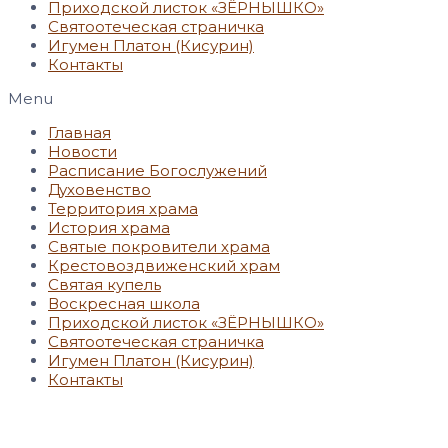
Приходской листок «ЗЁРНЫШКО»
Святоотеческая страничка
Игумен Платон (Кисурин)
Контакты
Menu
Главная
Новости
Расписание Богослужений
Духовенство
Территория храма
История храма
Святые покровители храма
Крестовоздвиженский храм
Святая купель
Воскресная школа
Приходской листок «ЗЁРНЫШКО»
Святоотеческая страничка
Игумен Платон (Кисурин)
Контакты