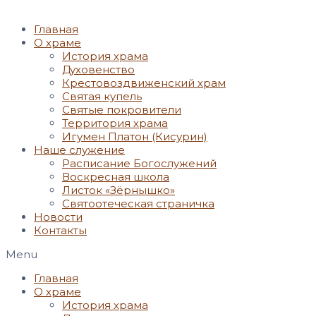
Главная
О храме
История храма
Духовенство
Крестовоздвиженский храм
Святая купель
Святые покровители
Территория храма
Игумен Платон (Кисурин)
Наше служение
Расписание Богослужений
Воскресная школа
Листок «Зёрнышко»
Святоотеческая страничка
Новости
Контакты
Menu
Главная
О храме
История храма