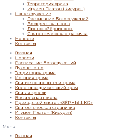
Территория храма
Игумен Платон (Кисурин)
Наше служение
Расписание Богослужений
Воскресная школа
Листок «Зёрнышко»
Святоотеческая страничка
Новости
Контакты
Главная
Новости
Расписание Богослужений
Духовенство
Территория храма
История храма
Святые покровители храма
Крестовоздвиженский храм
Святая купель
Воскресная школа
Приходской листок «ЗЁРНЫШКО»
Святоотеческая страничка
Игумен Платон (Кисурин)
Контакты
Menu
Главная