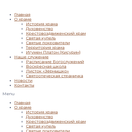
Главная
О храме
История храма
Духовенство
Крестовоздвиженский храм
Святая купель
Святые покровители
Территория храма
Игумен Платон (Кисурин)
Наше служение
Расписание Богослужений
Воскресная школа
Листок «Зёрнышко»
Святоотеческая страничка
Новости
Контакты
Menu
Главная
О храме
История храма
Духовенство
Крестовоздвиженский храм
Святая купель
Святые покровители