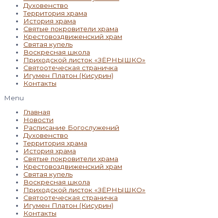
Духовенство
Территория храма
История храма
Святые покровители храма
Крестовоздвиженский храм
Святая купель
Воскресная школа
Приходской листок «ЗЁРНЫШКО»
Святоотеческая страничка
Игумен Платон (Кисурин)
Контакты
Menu
Главная
Новости
Расписание Богослужений
Духовенство
Территория храма
История храма
Святые покровители храма
Крестовоздвиженский храм
Святая купель
Воскресная школа
Приходской листок «ЗЁРНЫШКО»
Святоотеческая страничка
Игумен Платон (Кисурин)
Контакты