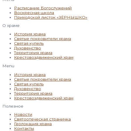
Расписание Богослужений
Воскресная школа
Приходской листок «ЗЁРНЫШКО»
О храме
История храма
Святые покровители храма
Святая купель
Духовенство
Территория храма
Крестовоздвиженский храм
Menu
История храма
Святые покровители храма
Святая купель
Духовенство
Территория храма
Крестовоздвиженский храм
Полезное
Новости
Святоотеческая страничка
Геолокация храма
Контакты