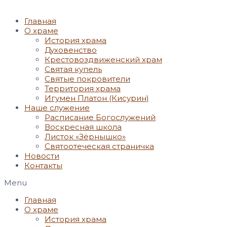
Главная
О храме
История храма
Духовенство
Крестовоздвиженский храм
Святая купель
Святые покровители
Территория храма
Игумен Платон (Кисурин)
Наше служение
Расписание Богослужений
Воскресная школа
Листок «Зёрнышко»
Святоотеческая страничка
Новости
Контакты
Menu
Главная
О храме
История храма