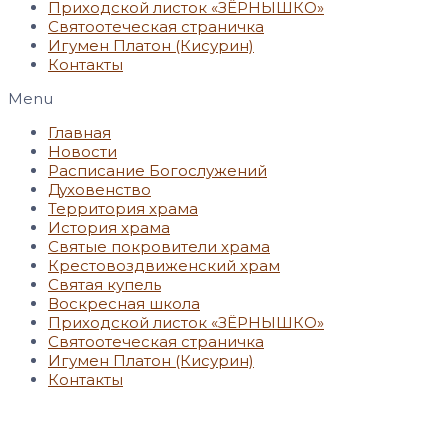
Приходской листок «ЗЁРНЫШКО»
Святоотеческая страничка
Игумен Платон (Кисурин)
Контакты
Menu
Главная
Новости
Расписание Богослужений
Духовенство
Территория храма
История храма
Святые покровители храма
Крестовоздвиженский храм
Святая купель
Воскресная школа
Приходской листок «ЗЁРНЫШКО»
Святоотеческая страничка
Игумен Платон (Кисурин)
Контакты