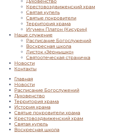
Духовенство
Крестовоздвиженский храм
Святая купель
Святые покровители
Территория храма
Игумен Платон (Кисурин)
Наше служение
Расписание Богослужений
Воскресная школа
Листок «Зёрнышко»
Святоотеческая страничка
Новости
Контакты
Главная
Новости
Расписание Богослужений
Духовенство
Территория храма
История храма
Святые покровители храма
Крестовоздвиженский храм
Святая купель
Воскресная школа