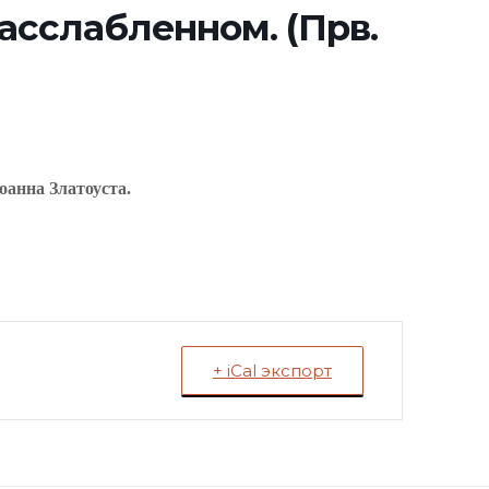
расслабленном. (Прв.
оанна Златоуста.
+ iCal экспорт