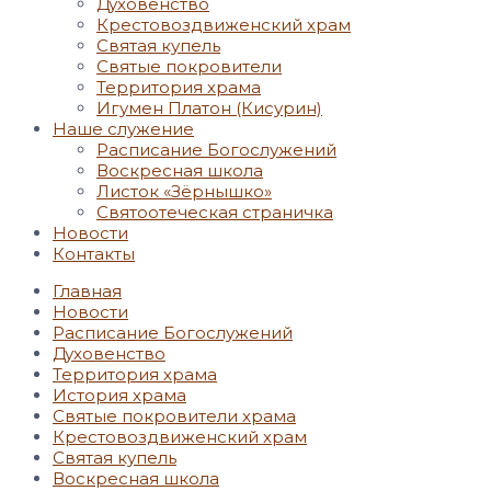
Духовенство
Крестовоздвиженский храм
Святая купель
Святые покровители
Территория храма
Игумен Платон (Кисурин)
Наше служение
Расписание Богослужений
Воскресная школа
Листок «Зёрнышко»
Святоотеческая страничка
Новости
Контакты
Главная
Новости
Расписание Богослужений
Духовенство
Территория храма
История храма
Святые покровители храма
Крестовоздвиженский храм
Святая купель
Воскресная школа