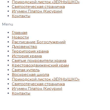
Приходской листок «ЗЁРНЫШКО»
Святоотеческая страничка
Игумен Платон (Кисурин)
Контакты
Menu
Главная
Новости
Расписание Богослужений
Духовенство
Территория храма
История храма
Святые покровители храма
Крестовоздвиженский храм
Святая купель
Воскресная школа
Приходской листок «ЗЁРНЫШКО»
Святоотеческая страничка
Игумен Платон (Кисурин)
Контакты