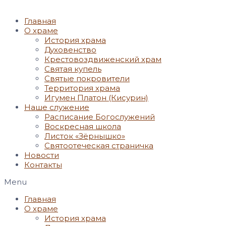
Главная
О храме
История храма
Духовенство
Крестовоздвиженский храм
Святая купель
Святые покровители
Территория храма
Игумен Платон (Кисурин)
Наше служение
Расписание Богослужений
Воскресная школа
Листок «Зёрнышко»
Святоотеческая страничка
Новости
Контакты
Menu
Главная
О храме
История храма