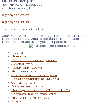
Мытищинский район,
пос. Николо-Прозорово,
ул. Никольская, 1
8 (905) 579-33-33
8 (905) 579-33-33
nikolo-prozorovo@mail.ru
Храм Святителя Николая Чудотворца пос. Николо-
Прозорово • Мытищинское благочиние • Сергиево-
Посадская епархия • Русская православная церковь
Главная
Новости
Расписание Богослужений
Духовенство
Территория храма
История храма
Святые покровители храма
Крестовоздвиженский храм
Святая купель
Воскресная школа
Приходской листок «ЗЁРНЫШКО»
Святоотеческая страничка
Игумен Платон (Кисурин)
Контакты