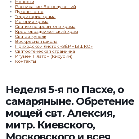
Новости
Расписание Богослужений
Духовенство
Территория храма
История храма
Святые покровители храма
Крестовоздвиженский храм
Святая купель
Воскресная школа
Приходской листок «ЗЁРНЫШКО»
Святоотеческая страничка
Игумен Платон (Кисурин)
Контакты
Неделя 5-я по Пасхе, о
самаряныне. Обретение
мощей свт. Алексия,
митр. Киевского,
Московского и всея