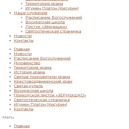
Территория храма
Игумен Платон (Кисурин)
Наше служение
Расписание Богослужений
Воскресная школа
Листок «Зёрнышко»
Святоотеческая страничка
Новости
Контакты
Главная
Новости
Расписание Богослужений
Духовенство
Территория храма
История храма
Святые покровители храма
Крестовоздвиженский храм
Святая купель
Воскресная школа
Приходской листок «ЗЁРНЫШКО»
Святоотеческая страничка
Игумен Платон (Кисурин)
Контакты
Menu
Главная