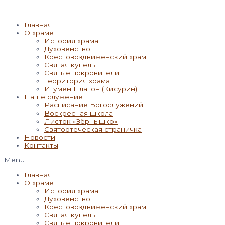
Главная
О храме
История храма
Духовенство
Крестовоздвиженский храм
Святая купель
Святые покровители
Территория храма
Игумен Платон (Кисурин)
Наше служение
Расписание Богослужений
Воскресная школа
Листок «Зёрнышко»
Святоотеческая страничка
Новости
Контакты
Menu
Главная
О храме
История храма
Духовенство
Крестовоздвиженский храм
Святая купель
Святые покровители