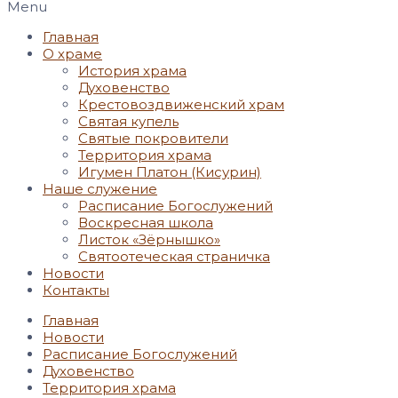
Menu
Главная
О храме
История храма
Духовенство
Крестовоздвиженский храм
Святая купель
Святые покровители
Территория храма
Игумен Платон (Кисурин)
Наше служение
Расписание Богослужений
Воскресная школа
Листок «Зёрнышко»
Святоотеческая страничка
Новости
Контакты
Главная
Новости
Расписание Богослужений
Духовенство
Территория храма