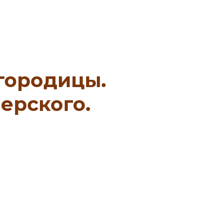
городицы.
ерского.