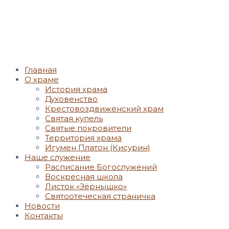
Главная
О храме
История храма
Духовенство
Крестовоздвиженский храм
Святая купель
Святые покровители
Территория храма
Игумен Платон (Кисурин)
Наше служение
Расписание Богослужений
Воскресная школа
Листок «Зёрнышко»
Святоотеческая страничка
Новости
Контакты