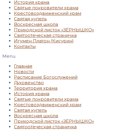
История храма
Святые покровители храма
Крестовоздвиженский храм
Святая купель
Воскресная школа
Приходской листок «ЗЁРНЫШКО»
Святоотеческая страничка
Игумен Платон (Кисурин)
Контакты
Menu
Главная
Новости
Расписание Богослужений
Духовенство
Территория храма
История храма
Святые покровители храма
Крестовоздвиженский храм
Святая купель
Воскресная школа
Приходской листок «ЗЁРНЫШКО»
Святоотеческая страничка