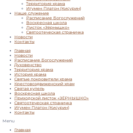
Территория храма
Игумен Платон (Кисурин)
Наше служение
Расписание Богослужений
Воскресная школа
Листок «Зёрнышко»
Святоотеческая страничка
Новости
Контакты
Главная
Новости
Расписание Богослужений
Духовенство
Территория храма
История храма
Святые покровители храма
Крестовоздвиженский храм
Святая купель
Воскресная школа
Приходской листок «ЗЁРНЫШКО»
Святоотеческая страничка
Игумен Платон (Кисурин)
Контакты
Menu
Главная