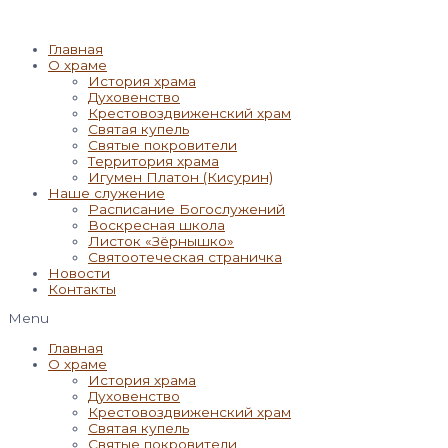
Главная
О храме
История храма
Духовенство
Крестовоздвиженский храм
Святая купель
Святые покровители
Территория храма
Игумен Платон (Кисурин)
Наше служение
Расписание Богослужений
Воскресная школа
Листок «Зёрнышко»
Святоотеческая страничка
Новости
Контакты
Menu
Главная
О храме
История храма
Духовенство
Крестовоздвиженский храм
Святая купель
Святые покровители