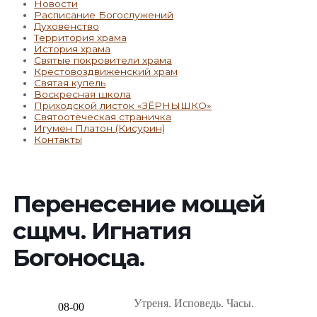
Новости
Расписание Богослужений
Духовенство
Территория храма
История храма
Святые покровители храма
Крестовоздвиженский храм
Святая купель
Воскресная школа
Приходской листок «ЗЁРНЫШКО»
Святоотеческая страничка
Игумен Платон (Кисурин)
Контакты
Перенесение мощей
сщмч. Игнатия
Богоносца.
Утреня. Исповедь. Часы.
08-00