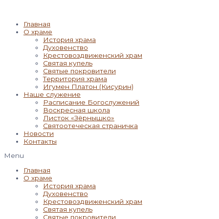
Главная
О храме
История храма
Духовенство
Крестовоздвиженский храм
Святая купель
Святые покровители
Территория храма
Игумен Платон (Кисурин)
Наше служение
Расписание Богослужений
Воскресная школа
Листок «Зёрнышко»
Святоотеческая страничка
Новости
Контакты
Menu
Главная
О храме
История храма
Духовенство
Крестовоздвиженский храм
Святая купель
Святые покровители