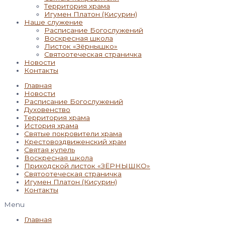
Территория храма
Игумен Платон (Кисурин)
Наше служение
Расписание Богослужений
Воскресная школа
Листок «Зёрнышко»
Святоотеческая страничка
Новости
Контакты
Главная
Новости
Расписание Богослужений
Духовенство
Территория храма
История храма
Святые покровители храма
Крестовоздвиженский храм
Святая купель
Воскресная школа
Приходской листок «ЗЁРНЫШКО»
Святоотеческая страничка
Игумен Платон (Кисурин)
Контакты
Menu
Главная