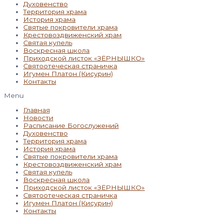
Духовенство
Территория храма
История храма
Святые покровители храма
Крестовоздвиженский храм
Святая купель
Воскресная школа
Приходской листок «ЗЁРНЫШКО»
Святоотеческая страничка
Игумен Платон (Кисурин)
Контакты
Menu
Главная
Новости
Расписание Богослужений
Духовенство
Территория храма
История храма
Святые покровители храма
Крестовоздвиженский храм
Святая купель
Воскресная школа
Приходской листок «ЗЁРНЫШКО»
Святоотеческая страничка
Игумен Платон (Кисурин)
Контакты