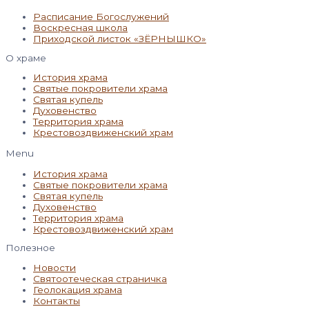
Расписание Богослужений
Воскресная школа
Приходской листок «ЗЁРНЫШКО»
О храме
История храма
Святые покровители храма
Святая купель
Духовенство
Территория храма
Крестовоздвиженский храм
Menu
История храма
Святые покровители храма
Святая купель
Духовенство
Территория храма
Крестовоздвиженский храм
Полезное
Новости
Святоотеческая страничка
Геолокация храма
Контакты