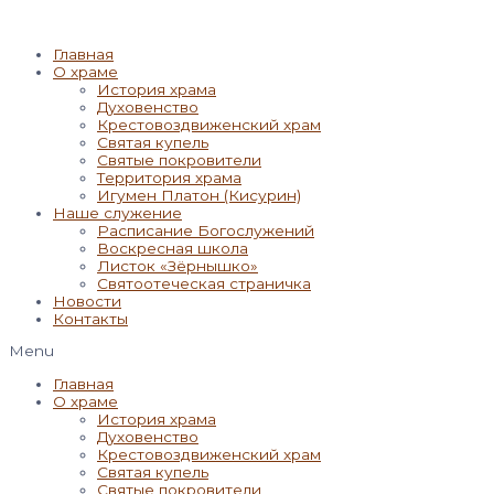
Главная
О храме
История храма
Духовенство
Крестовоздвиженский храм
Святая купель
Святые покровители
Территория храма
Игумен Платон (Кисурин)
Наше служение
Расписание Богослужений
Воскресная школа
Листок «Зёрнышко»
Святоотеческая страничка
Новости
Контакты
Menu
Главная
О храме
История храма
Духовенство
Крестовоздвиженский храм
Святая купель
Святые покровители