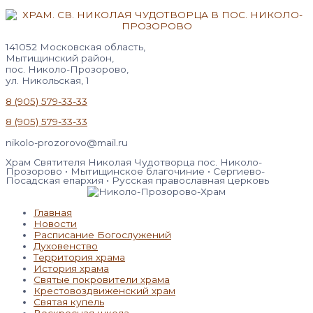
141052 Московская область,
Мытищинский район,
пос. Николо-Прозорово,
ул. Никольская, 1
8 (905) 579-33-33
8 (905) 579-33-33
nikolo-prozorovo@mail.ru
Храм Святителя Николая Чудотворца пос. Николо-
Прозорово • Мытищинское благочиние • Сергиево-
Посадская епархия • Русская православная церковь
Главная
Новости
Расписание Богослужений
Духовенство
Территория храма
История храма
Святые покровители храма
Крестовоздвиженский храм
Святая купель
Воскресная школа