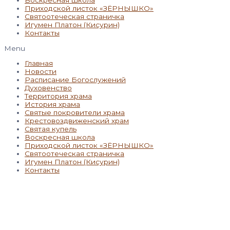
Приходской листок «ЗЁРНЫШКО»
Святоотеческая страничка
Игумен Платон (Кисурин)
Контакты
Menu
Главная
Новости
Расписание Богослужений
Духовенство
Территория храма
История храма
Святые покровители храма
Крестовоздвиженский храм
Святая купель
Воскресная школа
Приходской листок «ЗЁРНЫШКО»
Святоотеческая страничка
Игумен Платон (Кисурин)
Контакты