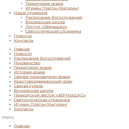
Территория храма
Игумен Платон (Кисурин)
Наше служение
Расписание Богослужений
Воскресная школа
Листок «Зёрнышко»
Святоотеческая страничка
Новости
Контакты
Главная
Новости
Расписание Богослужений
Духовенство
Территория храма
История храма
Святые покровители храма
Крестовоздвиженский храм
Святая купель
Воскресная школа
Приходской листок «ЗЁРНЫШКО»
Святоотеческая страничка
Игумен Платон (Кисурин)
Контакты
Menu
Главная