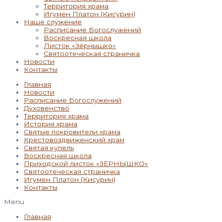
Территория храма
Игумен Платон (Кисурин)
Наше служение
Расписание Богослужений
Воскресная школа
Листок «Зёрнышко»
Святоотеческая страничка
Новости
Контакты
Главная
Новости
Расписание Богослужений
Духовенство
Территория храма
История храма
Святые покровители храма
Крестовоздвиженский храм
Святая купель
Воскресная школа
Приходской листок «ЗЁРНЫШКО»
Святоотеческая страничка
Игумен Платон (Кисурин)
Контакты
Menu
Главная