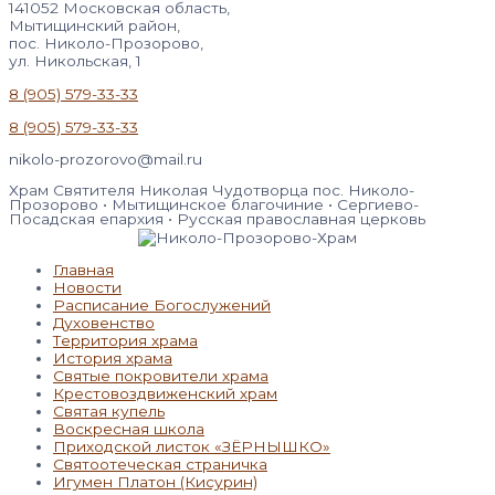
141052 Московская область,
Мытищинский район,
пос. Николо-Прозорово,
ул. Никольская, 1
8 (905) 579-33-33
8 (905) 579-33-33
nikolo-prozorovo@mail.ru
Храм Святителя Николая Чудотворца пос. Николо-
Прозорово • Мытищинское благочиние • Сергиево-
Посадская епархия • Русская православная церковь
Главная
Новости
Расписание Богослужений
Духовенство
Территория храма
История храма
Святые покровители храма
Крестовоздвиженский храм
Святая купель
Воскресная школа
Приходской листок «ЗЁРНЫШКО»
Святоотеческая страничка
Игумен Платон (Кисурин)