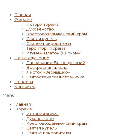
Главная
О храме
История храма
Духовенство
Крестовоздвиженский храм
Святая купель
Святые покровители
Территория храма
Игумен Платон (Кисурин)
Наше служение
Расписание Богослужений
Воскресная школа
Листок «Зёрнышко»
Святоотеческая страничка
Новости
Контакты
Menu
Главная
О храме
История храма
Духовенство
Крестовоздвиженский храм
Святая купель
Святые покровители