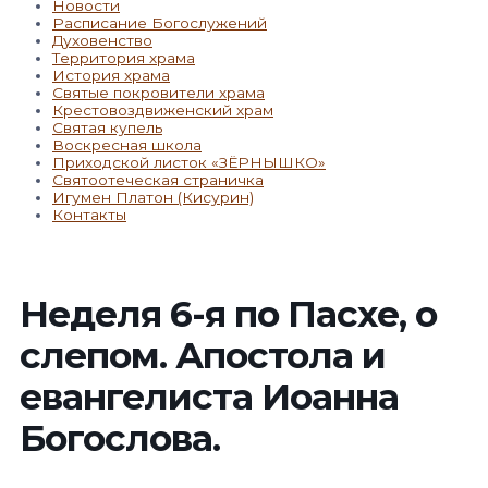
Новости
Расписание Богослужений
Духовенство
Территория храма
История храма
Святые покровители храма
Крестовоздвиженский храм
Святая купель
Воскресная школа
Приходской листок «ЗЁРНЫШКО»
Святоотеческая страничка
Игумен Платон (Кисурин)
Контакты
Неделя 6-я по Пасхе, о
слепом. Апостола и
евангелиста Иоанна
Богослова.