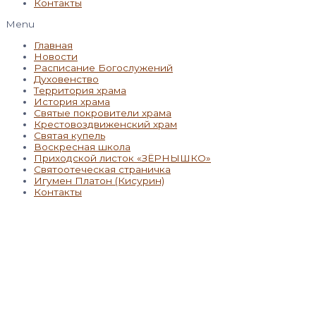
Контакты
Menu
Главная
Новости
Расписание Богослужений
Духовенство
Территория храма
История храма
Святые покровители храма
Крестовоздвиженский храм
Святая купель
Воскресная школа
Приходской листок «ЗЁРНЫШКО»
Святоотеческая страничка
Игумен Платон (Кисурин)
Контакты