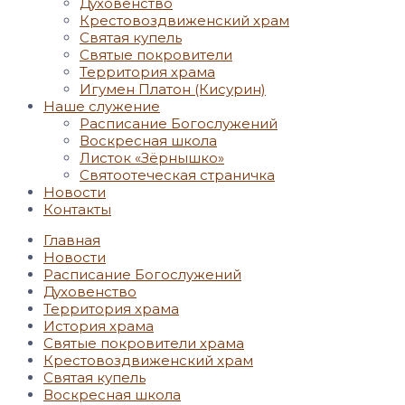
Духовенство
Крестовоздвиженский храм
Святая купель
Святые покровители
Территория храма
Игумен Платон (Кисурин)
Наше служение
Расписание Богослужений
Воскресная школа
Листок «Зёрнышко»
Святоотеческая страничка
Новости
Контакты
Главная
Новости
Расписание Богослужений
Духовенство
Территория храма
История храма
Святые покровители храма
Крестовоздвиженский храм
Святая купель
Воскресная школа