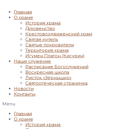
Главная
О храме
История храма
Духовенство
Крестовоздвиженский храм
Святая купель
Святые покровители
Территория храма
Игумен Платон (Кисурин)
Наше служение
Расписание Богослужений
Воскресная школа
Листок «Зёрнышко»
Святоотеческая страничка
Новости
Контакты
Menu
Главная
О храме
История храма