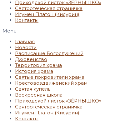
Приходской листок «ЗЁРНЫШКО»
Святоотеческая страничка
Игумен Платон (Кисурин)
Контакты
Menu
Главная
Новости
Расписание Богослужений
Духовенство
Территория храма
История храма
Святые покровители храма
Крестовоздвиженский храм
Святая купель
Воскресная школа
Приходской листок «ЗЁРНЫШКО»
Святоотеческая страничка
Игумен Платон (Кисурин)
Контакты