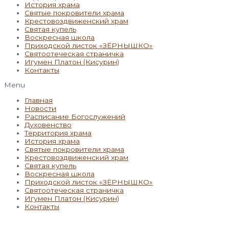
История храма
Святые покровители храма
Крестовоздвиженский храм
Святая купель
Воскресная школа
Приходской листок «ЗЁРНЫШКО»
Святоотеческая страничка
Игумен Платон (Кисурин)
Контакты
Menu
Главная
Новости
Расписание Богослужений
Духовенство
Территория храма
История храма
Святые покровители храма
Крестовоздвиженский храм
Святая купель
Воскресная школа
Приходской листок «ЗЁРНЫШКО»
Святоотеческая страничка
Игумен Платон (Кисурин)
Контакты