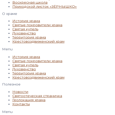
Воскресная школа
Приходской листок «ЗЁРНЫШКО»
О храме
История храма
Святые покровители храма
Святая купель
Духовенство
Территория храма
Крестовоздвиженский храм
Menu
История храма
Святые покровители храма
Святая купель
Духовенство
Территория храма
Крестовоздвиженский храм
Полезное
Новости
Святоотеческая страничка
Геолокация храма
Контакты
Menu