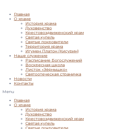
Главная
О храме
История храма
Духовенство
Крестовоздвиженский храм
Святая купель
Святые покровители
Территория храма
Игумен Платон (Кисурин)
Наше служение
Расписание Богослужений
Воскресная школа
Листок «Зёрнышко»
Святоотеческая страничка
Новости
Контакты
Menu
Главная
О храме
История храма
Духовенство
Крестовоздвиженский храм
Святая купель
Святые покровители