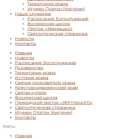
Территория храма
Игумен Платон (Кисурин)
Наше служение
Расписание Богослужений
Воскресная школа
Листок «Зёрнышко»
Святоотеческая страничка
Новости
Контакты
Главная
Новости
Расписание Богослужений
Духовенство
Территория храма
История храма
Святые покровители храма
Крестовоздвиженский храм
Святая купель
Воскресная школа
Приходской листок «ЗЁРНЫШКО»
Святоотеческая страничка
Игумен Платон (Кисурин)
Контакты
Menu
Главная