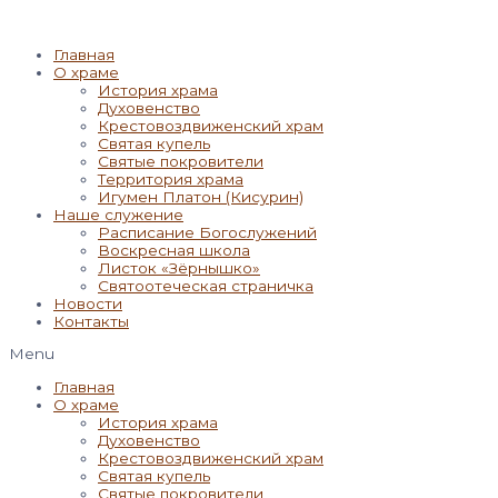
Главная
О храме
История храма
Духовенство
Крестовоздвиженский храм
Святая купель
Святые покровители
Территория храма
Игумен Платон (Кисурин)
Наше служение
Расписание Богослужений
Воскресная школа
Листок «Зёрнышко»
Святоотеческая страничка
Новости
Контакты
Menu
Главная
О храме
История храма
Духовенство
Крестовоздвиженский храм
Святая купель
Святые покровители