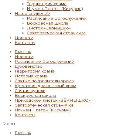
Территория храма
Игумен Платон (Кисурин)
Наше служение
Расписание Богослужений
Воскресная школа
Листок «Зёрнышко»
Святоотеческая страничка
Новости
Контакты
Главная
Новости
Расписание Богослужений
Духовенство
Территория храма
История храма
Святые покровители храма
Крестовоздвиженский храм
Святая купель
Воскресная школа
Приходской листок «ЗЁРНЫШКО»
Святоотеческая страничка
Игумен Платон (Кисурин)
Контакты
Menu
Главная