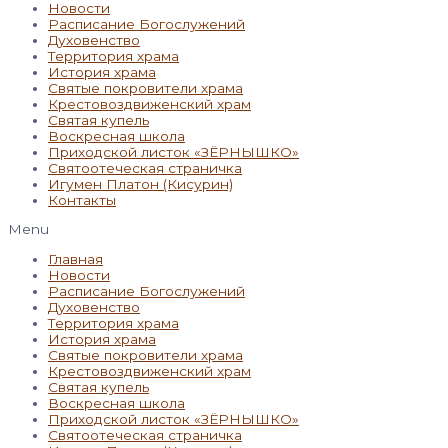
Новости
Расписание Богослужений
Духовенство
Территория храма
История храма
Святые покровители храма
Крестовоздвиженский храм
Святая купель
Воскресная школа
Приходской листок «ЗЁРНЫШКО»
Святоотеческая страничка
Игумен Платон (Кисурин)
Контакты
Menu
Главная
Новости
Расписание Богослужений
Духовенство
Территория храма
История храма
Святые покровители храма
Крестовоздвиженский храм
Святая купель
Воскресная школа
Приходской листок «ЗЁРНЫШКО»
Святоотеческая страничка