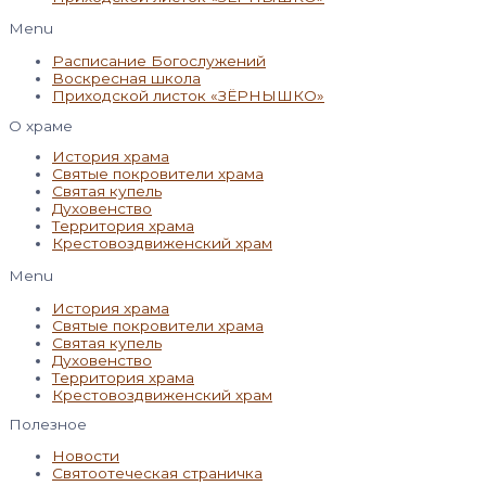
Menu
Расписание Богослужений
Воскресная школа
Приходской листок «ЗЁРНЫШКО»
О храме
История храма
Святые покровители храма
Святая купель
Духовенство
Территория храма
Крестовоздвиженский храм
Menu
История храма
Святые покровители храма
Святая купель
Духовенство
Территория храма
Крестовоздвиженский храм
Полезное
Новости
Святоотеческая страничка